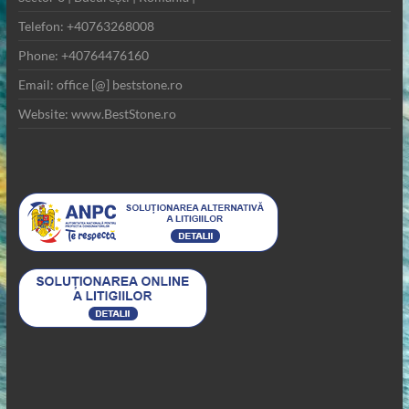
Telefon: +40763268008
Phone: +40764476160
Email: office [@] beststone.ro
Website: www.BestStone.ro