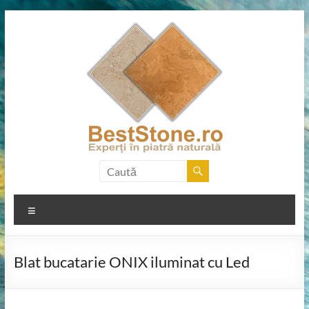
Skip
to
content
BestStone.ro
Experți
Meniu
în
piatră
naturală
Blat bucatarie ONIX iluminat cu Led