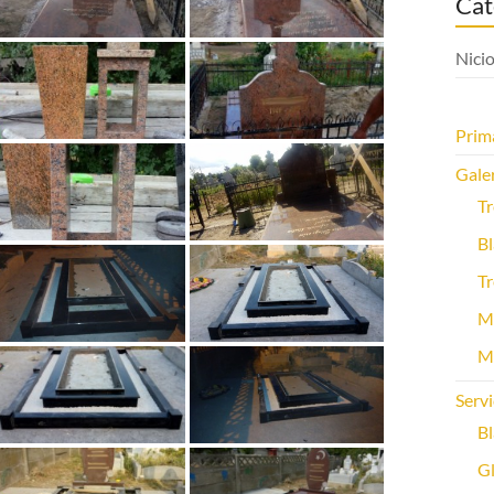
Cat
Nicio
Prim
Galer
Tr
Bl
Tr
M
Ma
Servi
Bl
Gl