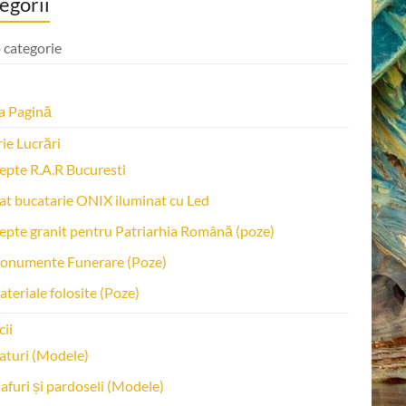
egorii
 categorie
a Pagină
ie Lucrări
epte R.A.R Bucuresti
at bucatarie ONIX iluminat cu Led
epte granit pentru Patriarhia Română (poze)
onumente Funerare (Poze)
teriale folosite (Poze)
cii
aturi (Modele)
afuri și pardoseli (Modele)