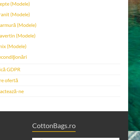
epte (Modele)
anit (Modele)
armură (Modele)
avertin (Modele)
nix (Modele)
condiţionări
tică GDPR
re ofertă
actează-ne
CottonBags.ro