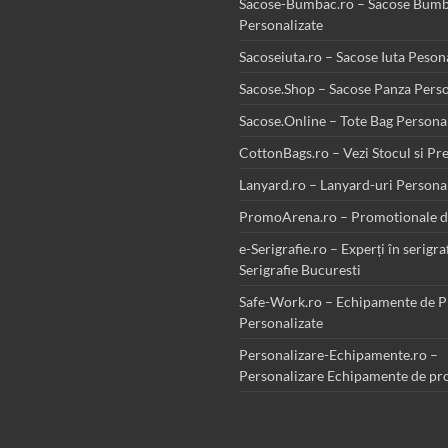
Sacose-Bumbac.ro – Sacose Bum
Personalizate
Sacoseiuta.ro – Sacose Iuta Peson
Sacose.Shop – Sacose Panza Perso
Sacose.Online – Tote Bag Persona
CottonBags.ro – Vezi Stocul si Pr
Lanyard.ro – Lanyard-uri Persona
PromoArena.ro – Promotionale d
e-Serigrafie.ro – Experți în serigraf
Serigrafie Bucuresti
Safe-Work.ro – Echipamente de P
Personalizate
Personalizare-Echipamente.ro –
Personalizare Echipamente de pro