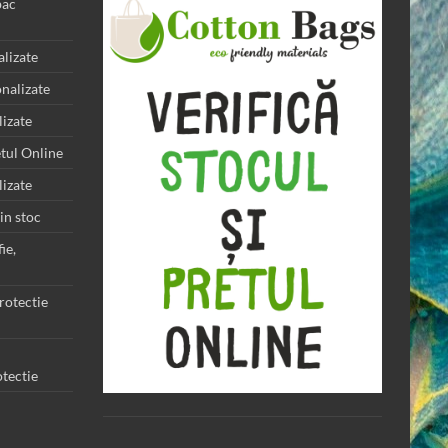
bac
alizate
nalizate
lizate
etul Online
lizate
in stoc
ie,
rotectie
tectie